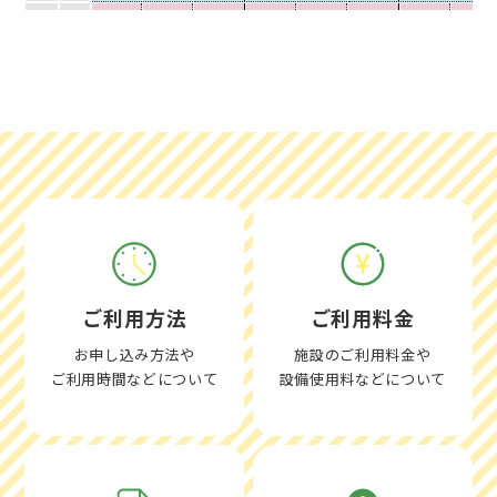
13
日
休
休
休
休
休
休
休
休
14
月
○
○
○
○
○
○
○
○
15
火
○
○
○
○
×
○
○
×
16
水
○
○
×
○
×
○
○
×
17
木
○
×
○
○
○
×
○
○
18
金
○
○
○
○
×
○
○
×
19
土
○
○
○
○
○
○
○
○
20
日
○
○
○
×
×
×
×
×
21
月
○
○
○
○
○
○
○
○
22
火
○
○
○
○
○
○
○
○
ご利用方法
ご利用料金
23
水
○
○
○
×
○
○
×
○
お申し込み方法や
施設のご利用料金や
24
木
○
○
○
○
×
×
○
×
ご利用時間などについて
設備使用料などについて
25
金
○
○
○
×
×
○
×
×
26
土
○
○
○
○
×
○
○
×
27
日
○
○
○
○
○
○
○
○