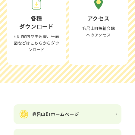
28
月
○
○
○
○
×
○
○
×
29
火
○
○
○
○
○
○
○
○
各種
アクセス
30
水
○
○
○
○
×
○
○
×
ダウンロード
毛呂山町福祉会館
へのアクセス
利用案内や申込書、平面
図などはこちらからダウ
ンロード
毛呂山町ホームページ