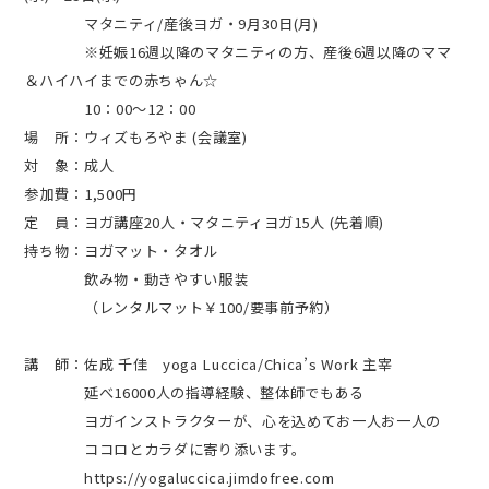
マタニティ/産後ヨガ・9月30日(月)
※妊娠16週以降のマタニティの方、産後6週以降のママ
＆ハイハイまでの赤ちゃん☆
10：00～12：00
場 所：ウィズもろやま (会議室)
対 象：成人
参加費：1,500円
定 員：ヨガ講座20人・マタニティヨガ15人 (先着順)
持ち物：ヨガマット・タオル
飲み物・動きやすい服装
（レンタルマット￥100/要事前予約）
講 師：佐成 千佳 yoga Luccica/Chica’s Work 主宰
延べ16000人の指導経験、整体師でもある
ヨガインストラクターが、心を込めてお一人お一人の
ココロとカラダに寄り添います。
https://yogaluccica.jimdofree.com