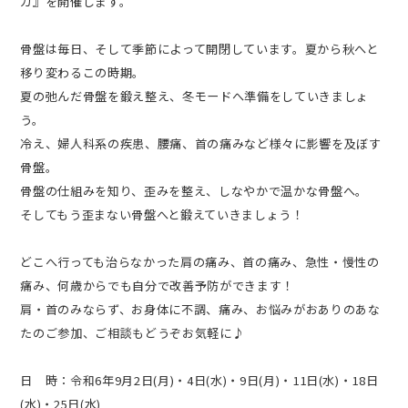
ガ』を開催します。
骨盤は毎日、そして季節によって開閉しています。夏から秋へと
移り変わるこの時期。
夏の弛んだ骨盤を鍛え整え、冬モードへ準備をしていきましょ
う。
冷え、婦人科系の疾患、腰痛、首の痛みなど様々に影響を及ぼす
骨盤。
骨盤の仕組みを知り、歪みを整え、しなやかで温かな骨盤へ。
そしてもう歪まない骨盤へと鍛えていきましょう！
どこへ行っても治らなかった肩の痛み、首の痛み、急性・慢性の
痛み、何歳からでも自分で改善予防ができます！
肩・首のみならず、お身体に不調、痛み、お悩みがおありのあな
たのご参加、ご相談もどうぞお気軽に♪
日 時：令和6年9月2日(月)・4日(水)・9日(月)・11日(水)・18日
(水)・25日(水)