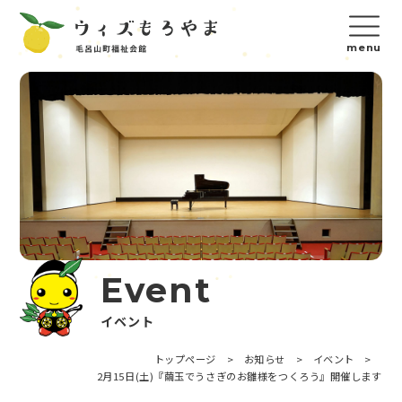
Event
イベント
トップページ
>
お知らせ
>
イベント
>
2月15日(土)『繭玉でうさぎのお雛様をつくろう』開催します