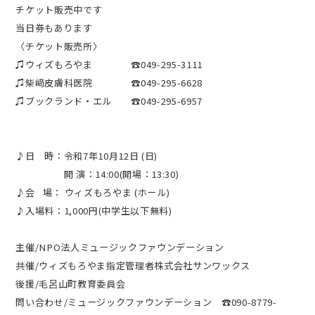
チケット販売中です
当日券もあります
〈チケット販売所〉
♫ウィズもろやま ☎049-295-3111
♫柴﨑皮膚科医院 ☎049-295-6628
♫ブックランド・エル ☎049-295-6957
♪日 時：令和7年10月12日 (日)
開
演：14:00(開場：13:30)
♪会
場：
ウィズもろやま (ホール)
♪入場料：1,000円(中学生以下無料)
主催/NPO法人ミュージックファウンデーション
共催/ウィズもろやま指定管理者株式会社サンワックス
後援/毛呂山町教育委員会
問い合わせ/ミュージックファウンデーション ☎090-8779-