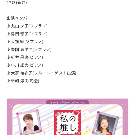
1773(新井)
出演メンバー
♪丸山 夕子(ソプラノ)
♪島田 徳子(ソプラノ)
♪大窪 綾(ソプラノ)
♪豊國 恵里佳(ソプラノ)
♪新井 昌惠(ピアノ)
♪小川 雄大(ピアノ)
♪大家 結衣子(フルート・ゲスト出演)
♪柴﨑 淳夫(司会)