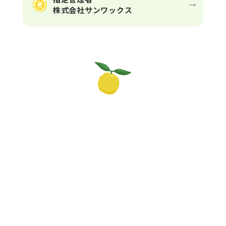
株式会社サンワックス
〒350-0465
埼玉県入間郡毛呂山町岩井西5丁目16番地1
TEL：049-295-3111
FAX：049-294-7789
個人情報保護方針