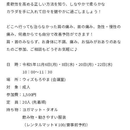
柔軟性を高める正しい方法を知り、しなやかで柔らかな
カラダを手に入れて日々を健やかに過ごしましょう！
どこへ行っても治らなかった肩の痛み、首の痛み、急性・慢性の
痛み、何歳からでも自分で改善予防ができます！
肩・首のみならず、お身体に不調、痛み、お悩みがおありのあな
たのご参加、ご相談もどうぞお気軽に♪
日 時：令和5年11月6日(月)・8日(水)・20日(月)・22日(水)
10：00～11：30
場 所：ウィズもろやま (会議室)
対 象：成人
参加費：1,500円
定 員：20人 (先着順)
持ち物：ヨガマット・タオル
飲み物・動きやすい服装
（レンタルマット￥100/要事前予約）