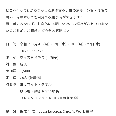
どこへ行っても治らなかった肩の痛み、首の痛み、急性・慢性の
痛み、何歳からでも自分で改善予防ができます！
肩・首のみならず、お身体に不調、痛み、お悩みがおありのあな
たのご参加、ご相談もどうぞお気軽に♪
日 時：令和5年3月4日(月)・13日(水)・18日(月)・27日(水)
10：00～12：00
場 所：ウィズもろやま (会議室)
対 象：成人
参加費：1,500円
定 員：20人 (先着順)
持ち物：ヨガマット・タオル
飲み物・動きやすい服装
（レンタルマット￥100/要事前予約）
講 師：佐成 千佳 yoga Luccica/Chica’s Work 主宰