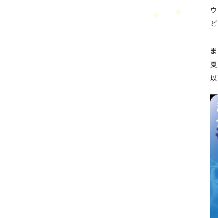
ウ
ど
ま
夏
以