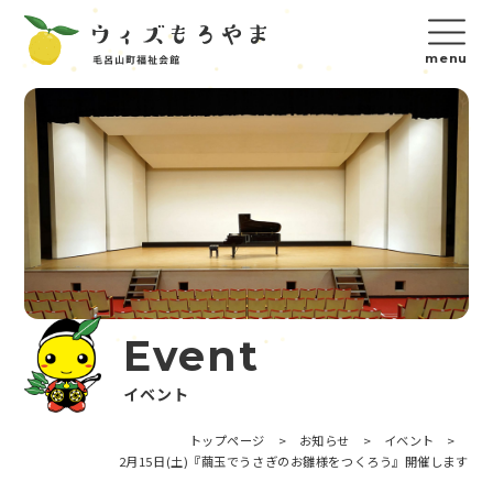
Event
イベント
トップページ
>
お知らせ
>
イベント
>
2月15日(土)『繭玉でうさぎのお雛様をつくろう』開催します