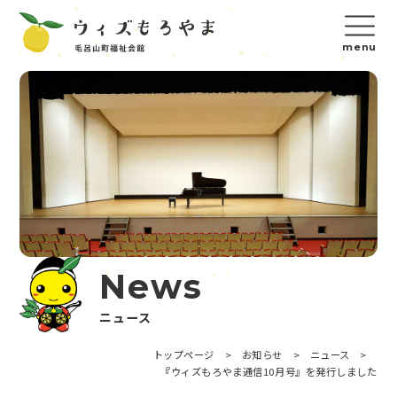
News
ニュース
トップページ
>
お知らせ
>
ニュース
>
『ウィズもろやま通信10月号』を発行しました