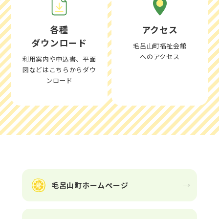
29
火
休
休
休
休
休
休
休
休
30
水
休
休
休
休
休
休
休
休
各種
アクセス
31
木
休
休
休
休
休
休
休
休
ダウンロード
毛呂山町福祉会館
へのアクセス
利用案内や申込書、平面
図などはこちらからダウ
ンロード
毛呂山町ホームページ